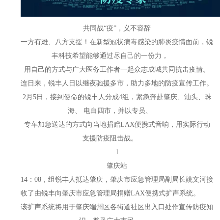
共同战
“疫”，义不容辞
一方有难、八方支援！在新型冠状病毒感染的肺炎疫情面前，锐
丰科技希望能够通过尽自己的一份力，
用自己的方式与广大医务工作者一起众志成城共同抗击疫情。
连日来，锐丰人日以继夜驰援多市，助力多地的防疫宣传工作。
2月5日，接到使命的锐丰人分成4组，紧急奔赴肇庆、汕头、珠
海、 电白四市，并以专员、
专车加急送达的方式向当地捐赠LAX便携式音响，用实际行动
支援防疫阻击战。
1
肇庆站
14：08，组锐丰人抵达肇庆，肇庆市应急管理局副局长姚文河接
收了由锐丰向肇庆市应急管理局捐赠LAX便携式扩声系统。
该扩声系统将用于肇庆端州区各街道社区出入口处作宣传防疫知