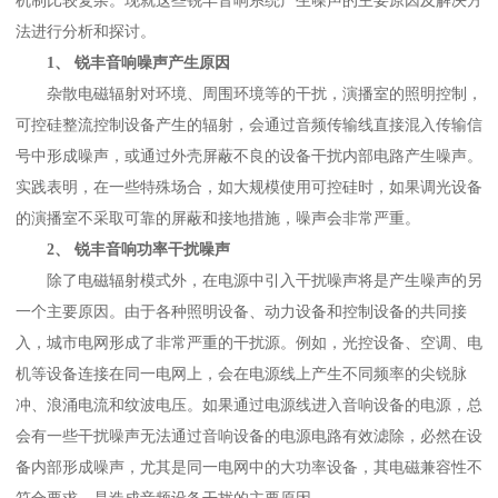
机制比较复杂。现就这些锐丰音响系统产生噪声的主要原因及解决方
法进行分析和探讨。
1、 锐丰音响噪声产生原因
杂散电磁辐射对环境、周围环境等的干扰，演播室的照明控制，
可控硅整流控制设备产生的辐射，会通过音频传输线直接混入传输信
号中形成噪声，或通过外壳屏蔽不良的设备干扰内部电路产生噪声。
实践表明，在一些特殊场合，如大规模使用可控硅时，如果调光设备
的演播室不采取可靠的屏蔽和接地措施，噪声会非常严重。
2、 锐丰音响功率干扰噪声
除了电磁辐射模式外，在电源中引入干扰噪声将是产生噪声的另
一个主要原因。由于各种照明设备、动力设备和控制设备的共同接
入，城市电网形成了非常严重的干扰源。例如，光控设备、空调、电
机等设备连接在同一电网上，会在电源线上产生不同频率的尖锐脉
冲、浪涌电流和纹波电压。如果通过电源线进入音响设备的电源，总
会有一些干扰噪声无法通过音响设备的电源电路有效滤除，必然在设
备内部形成噪声，尤其是同一电网中的大功率设备，其电磁兼容性不