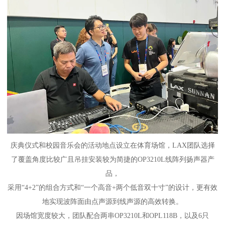
庆典仪式和校园音乐会的活动地点设立在体育场馆，LAX团队选择
了覆盖角度比较广且吊挂安装较为简捷的OP3210L线阵列扬声器产
品，
采用“4+2”的组合方式和“一个高音+两个低音双十寸”的设计，更有效
地实现波阵面由点声源到线声源的高效转换。
因场馆宽度较大，团队配合两串OP3210L和OPL118B，以及6只