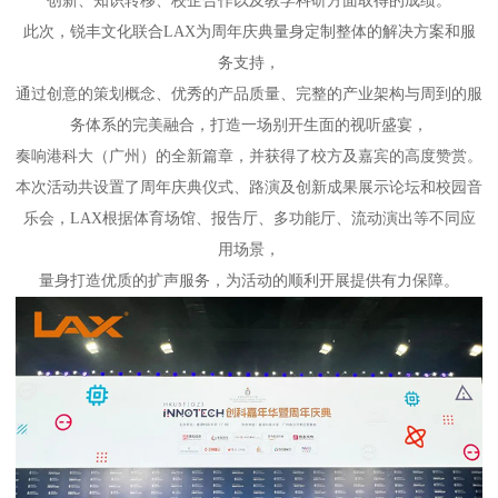
创新、知识转移、校企合作以及教学科研方面取得的成绩。
此次，锐丰文化联合LAX为周年庆典量身定制整体的解决方案和服
务支持，
通过创意的策划概念、优秀的产品质量、完整的产业架构与周到的服
务体系的完美融合，打造一场别开生面的视听盛宴，
奏响港科大（广州）的全新篇章，并获得了校方及嘉宾的高度赞赏。
本次活动共设置了周年庆典仪式、路演及创新成果展示论坛和校园音
乐会，LAX根据体育场馆、报告厅、多功能厅、流动演出等不同应
用场景，
量身打造优质的扩声服务，为活动的顺利开展提供有力保障。