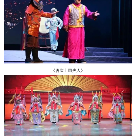
《唐崖土司夫人》