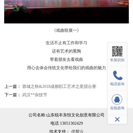
《戏曲联展一》
生活不止有工作和学习
还有艺术的熏陶
带着朋友去看戏曲
长按识别
用心去体会传统文化带给我们的戏曲的魅力
电话咨询
上一篇：
蓉城之秋&2018成都职工艺术之星擂台赛
下一篇：
武汉**杂技节
在线咨询
公司名称:
山东锐丰东恒文化创意有限公司
电话:
13051302429
技术支持：
优帮云