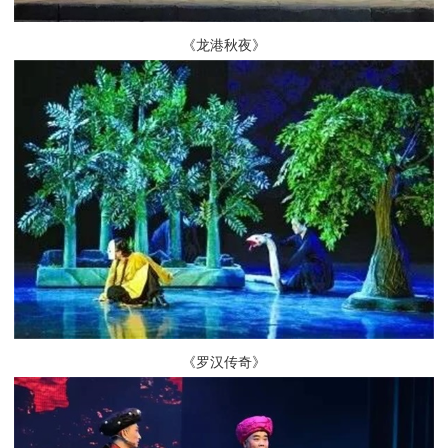
《龙港秋夜》
《罗汉传奇》