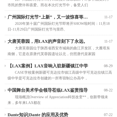
市民的赞许和喜爱。而在本次灯光节中，备受人们
广州国际灯光节“上新”，又一波惊喜等着你！
11-17
2020年第十届广州国际灯光节即将开SHOW啦时间：11月18
日-11月29日广州国际灯光节与里昂、
大唐芙蓉园，用LAX的声音刻下了永远。
11-17
大唐芙蓉园位于陕西省西安市城南的曲江开发区，大雁塔东
南侧，它是在原唐代芙蓉园遗址以北，仿照唐代皇家园
【LAX案例】LAX音响入驻新疆镇江中学
08-29
CASE学校案例新疆可克达拉市镇江高级中学可克达拉镇江高
级中学是可克达拉市创建的一所寄宿制公办高中，
中国舞台美术学会领导莅临LAX鉴赏指导
08-22
现场概况Overview of Appreciation科技改变**，创新带领未
来，多年来LAX都在
Dante知识|Dante 的应用及优势
07-22